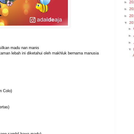
►
20
►
20
►
20
▼
20
►
►
►
ilkan madu nan manis
▼
taman lebah ini diketahui oleh makhluk bernama manusia
n Colo)
ertas)
erbang sambil bawa madu)