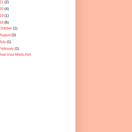
21
(2)
20
(4)
19
(1)
18
(6)
October
(1)
August
(3)
July
(1)
February
(1)
Asal Usul Madu Asri