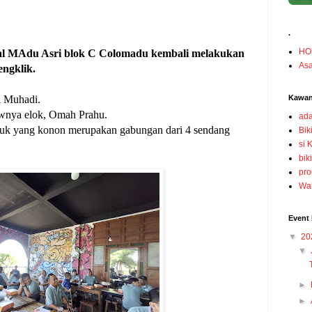
.
HO
al MAdu Asri blok C Colomadu kembali melakukan
Asa
ngklik.
i Muhadi.
Kawan
ewnya elok, Omah Prahu.
ada
 yang konon merupakan gabungan dari 4 sendang
Bik
si 
bik
pro
Wah
Event 
▼
20
▼
►
►