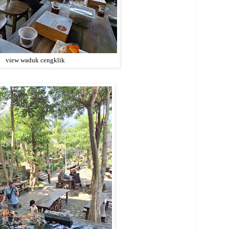
view waduk cengklik