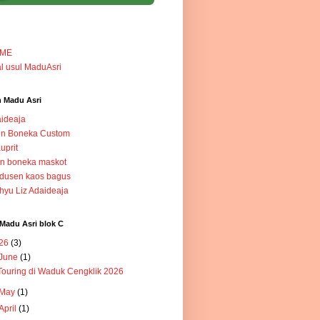
ME
l usul MaduAsri
 Madu Asri
ideaja
in Boneka Custom
Kuprit
in boneka maskot
dusen kaos bagus
yu Liz Adaideaja
Madu Asri blok C
26
(3)
June
(1)
Touring di Waduk Cengklik 2026
May
(1)
April
(1)