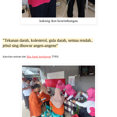
kakung ikut keseimbangan
"Tekanan darah, kolesterol, gula darah, semua rendah..
jebul sing dhuwur angen-angene"
(kata-kata mutiara dari
Mas Joned Angkringan
TVRI)