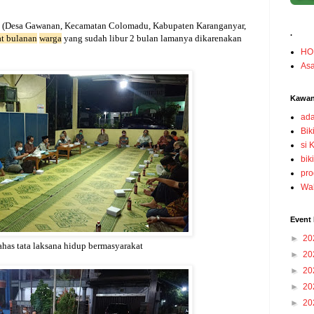
C (Desa Gawanan, Kecamatan Colomadu, Kabupaten Karanganyar,
.
at bulanan
warga
yang sudah libur 2 bulan lamanya dikarenakan
HO
Asa
Kawan
ada
Bik
si 
bik
pro
Wah
Event 
►
20
has tata laksana hidup bermasyarakat
►
20
►
20
►
20
►
20