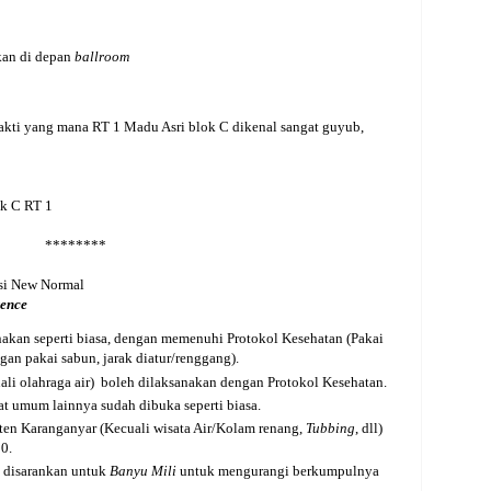
kan di depan
ballroom
bakti yang mana RT 1 Madu Asri blok C dikenal sangat guyub,
ok C RT 1
********
asi New Normal
rence
nakan seperti biasa, dengan memenuhi Protokol Kesehatan (Pakai
gan pakai sabun, jarak diatur/renggang).
ali olahraga air) boleh dilaksanakan dengan Protokol Kesehatan.
at umum lainnya sudah dibuka seperti biasa.
ten Karanganyar (Kecuali wisata Air/Kolam renang,
Tubbing
, dll)
0.
 disarankan untuk
Banyu Mili
untuk mengurangi berkumpulnya