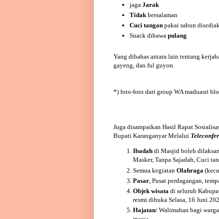
jaga
Jarak
Tidak
bersalaman
Cuci
tangan
pakai sabun disedia
Snack dibawa
pulang
Yang dibahas antara lain tentang kerja
gayeng, dan ful guyon.
*) foto-foto dari group WA maduasri bl
Juga disampaikan Hasil Rapat Sosialis
Bupati Karanganyar Melalui
Teleconfe
Ibadah
di Masjid boleh dilaksa
Masker, Tanpa Sajadah, Cuci tan
Semua kegiatan
Olahraga
(kecu
Pasar
, Pusat perdagangan, temp
Objek wisata
di seluruh Kabupa
resmi dibuka Selasa, 16 Juni 202
Hajatan
/ Walimahan bagi warga
massa.