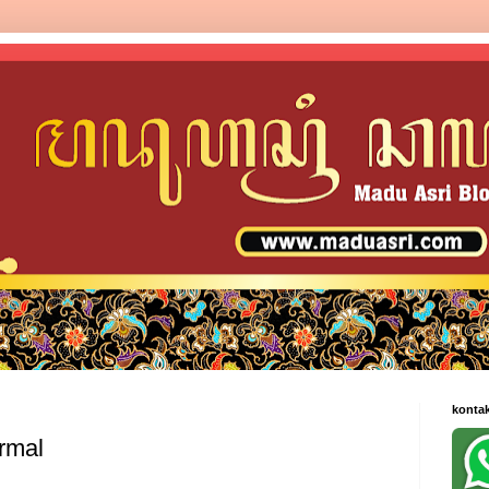
konta
rmal