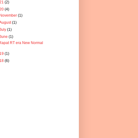
21
(2)
20
(4)
November
(1)
August
(1)
July
(1)
June
(1)
Rapat RT era New Normal
19
(1)
18
(6)