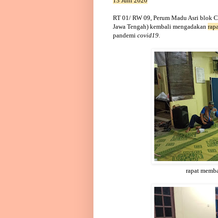
13 Juni 2020
RT 01/ RW 09, Perum Madu Asri blok 
Jawa Tengah)
kembali mengadakan
rap
pandemi
covid19
.
rapat memba