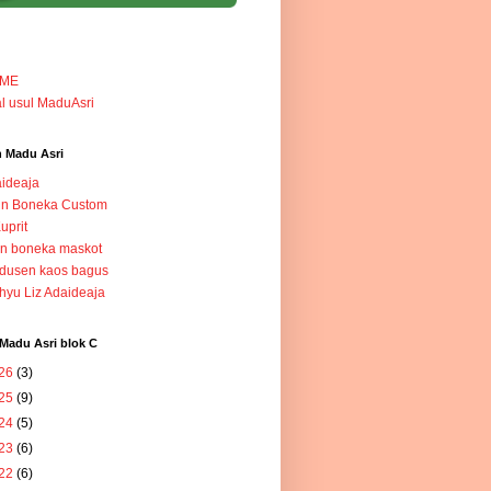
ME
l usul MaduAsri
 Madu Asri
ideaja
in Boneka Custom
Kuprit
in boneka maskot
dusen kaos bagus
yu Liz Adaideaja
Madu Asri blok C
26
(3)
25
(9)
24
(5)
23
(6)
22
(6)