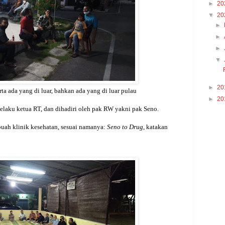
►
20
▼
20
►
►
►
▼
►
20
rta ada yang di luar, bahkan ada yang di luar pulau
►
20
elaku ketua RT, dan dihadiri oleh pak RW yakni pak Seno.
ebuah klinik kesehatan, sesuai namanya:
Seno to Drug
, katakan