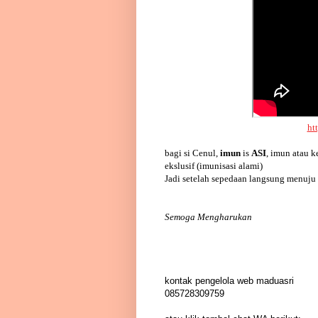
ht
bagi si Cenul,
imun
is
ASI
, imun atau k
ekslusif (
imunisasi alami)
Jadi setelah sepedaan langsung menuju
Semoga Mengharukan
kontak pengelola web maduasri
085728309759